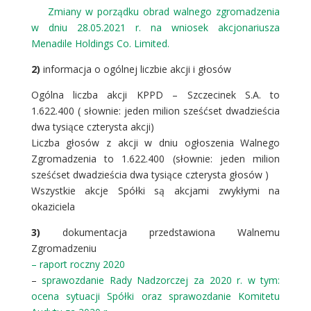
Zmiany w porządku obrad walnego zgromadzenia
w dniu 28.05.2021 r. na wniosek akcjonariusza
Menadile Holdings Co. Limited.
2)
informacja o ogólnej liczbie akcji i głosów
Ogólna liczba akcji KPPD – Szczecinek S.A. to
1.622.400 ( słownie: jeden milion sześćset dwadzieścia
dwa tysiące czterysta akcji)
Liczba głosów z akcji w dniu ogłoszenia Walnego
Zgromadzenia to 1.622.400 (słownie: jeden milion
sześćset dwadzieścia dwa tysiące czterysta głosów )
Wszystkie akcje Spółki są akcjami zwykłymi na
okaziciela
3)
dokumentacja przedstawiona Walnemu
Zgromadzeniu
–
raport roczny 2020
–
sprawozdanie Rady Nadzorczej za 2020 r. w tym:
ocena sytuacji Spółki oraz sprawozdanie Komitetu