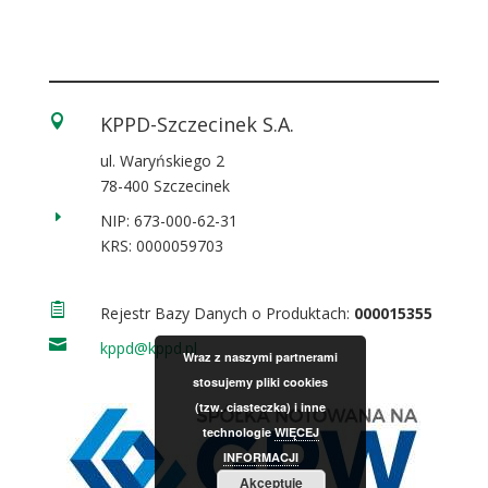
KPPD-Szczecinek S.A.

ul. Waryńskiego 2
78-400 Szczecinek
E
NIP: 673-000-62-31
KRS: 0000059703

Rejestr Bazy Danych o Produktach:
000015355

kppd@kppd.pl
Wraz z naszymi partnerami
stosujemy pliki cookies
(tzw. ciasteczka) i inne
technologie
WIĘCEJ
INFORMACJI
Akceptuję