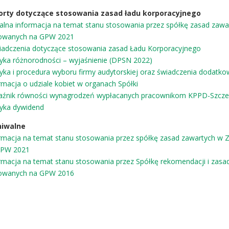
orty dotyczące stosowania zasad ładu korporacyjnego
alna informacja na temat stanu stosowania przez spółkę zasad zawa
owanych na GPW 2021
adczenia dotyczące stosowania zasad Ładu Korporacyjnego
tyka różnorodności – wyjaśnienie (DPSN 2022)
tyka i procedura wyboru firmy audytorskiej oraz świadczenia dodatko
rmacja o udziale kobiet w organach Spółki
źnik równości wynagrodzeń wypłacanych pracownikom KPPD-Szczec
tyka dywidend
hiwalne
rmacja na temat stanu stosowania przez spółkę zasad zawartych w 
GPW 2021
rmacja na temat stanu stosowania przez Spółkę rekomendacji i zasa
owanych na GPW 2016