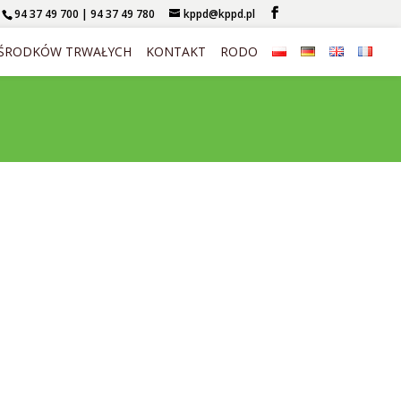
94 37 49 700 | 94 37 49 780
kppd@kppd.pl
 ŚRODKÓW TRWAŁYCH
KONTAKT
RODO