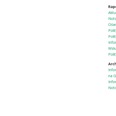
Rap
Aktu
Not
Oświ
Poli
Poli
Info
Wska
Poli
Arc
Info
na 
Info
Not