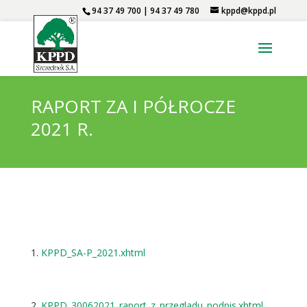
94 37 49 700 | 94 37 49 780
kppd@kppd.pl
RAPORT ZA I PÓŁROCZE
2021 R.
KPPD_SA-P_2021.xhtml
KPPD_30062021_raport_z_przegladu_podpis.xhtml