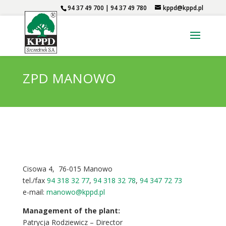
94 37 49 700 | 94 37 49 780
kppd@kppd.pl
ZPD MANOWO
Cisowa 4, 76-015 Manowo
tel./fax
94 318 32 77
,
94 318 32 78
,
94 347 72 73
e-mail:
manowo@kppd.pl
Management of the plant:
Patrycja Rodziewicz – Director