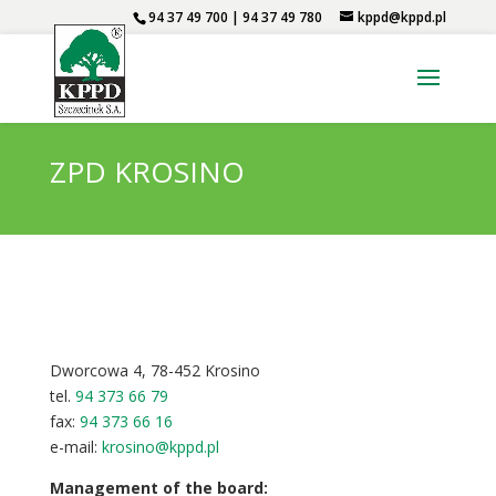
94 37 49 700 | 94 37 49 780
kppd@kppd.pl
ZPD KROSINO
Dworcowa 4, 78-452 Krosino
tel.
94 373 66 79
fax:
94 373 66 16
e-mail:
krosino@kppd.pl
Management of the board: