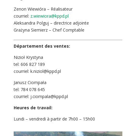
Zenon Wiewióra – Réalisateur
courriel:
z.wiewiora@kppd.pl
Aleksandra Polguj – directrice adjointe
Grażyna Siemierz – Chef Comptable
Département des ventes:
Nizioł Krystyna
tel: 606 827 189
courriel: k.niziol@kppd.pl
Janusz Ciompała
tel: 784 078 645
courriel: j.ciompala@kppd.pl
Heures de travail:
Lundi – vendredi à partir de 7h00 – 15h00