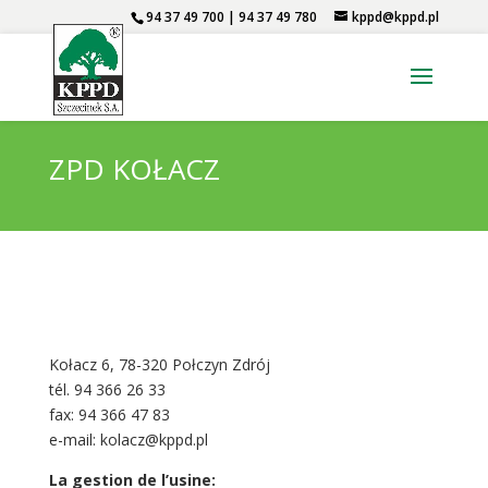
94 37 49 700 | 94 37 49 780
kppd@kppd.pl
ZPD KOŁACZ
Kołacz 6, 78-320 Połczyn Zdrój
tél. 94 366 26 33
fax: 94 366 47 83
e-mail: kolacz@kppd.pl
La gestion de l’usine: