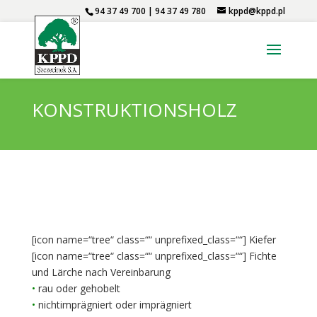
94 37 49 700 | 94 37 49 780
kppd@kppd.pl
KONSTRUKTIONSHOLZ
[icon name=“tree“ class=““ unprefixed_class=““] Kiefer
[icon name=“tree“ class=““ unprefixed_class=““] Fichte
und Lärche nach Vereinbarung
•
rau oder gehobelt
•
nichtimprägniert oder imprägniert